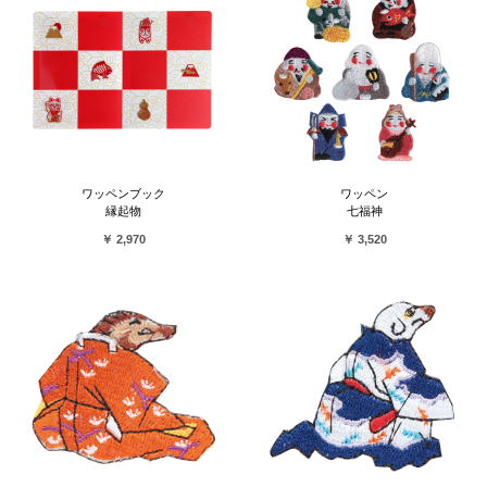
ワッペンブック
ワッペン
縁起物
七福神
￥ 2,970
￥ 3,520