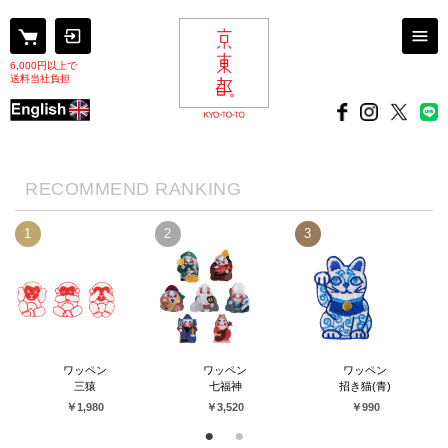
6,000円以上で
送料当社負担
RECOMMEND RANKING
1
2
3
ワッペン
ワッペン
ワッペン
三猿
七福神
招き猫(青)
￥1,980
￥3,520
￥990