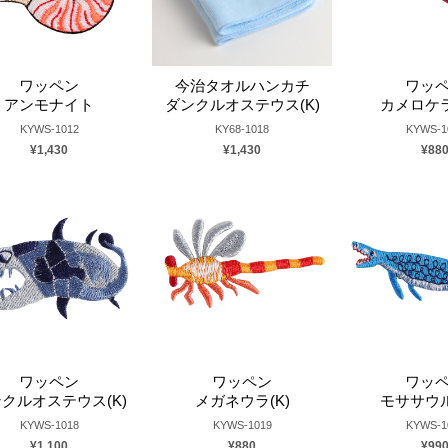
ワッペン
今治タオルハンカチ
ワッ
アンモナイト
ダンクルオステウス(K)
カメロケラ
KYWS-1012
KY68-1018
KYWS-1
¥1,430
¥1,430
¥88
ワッペン
ワッペン
ワッ
クルオステウス(K)
メガネウラ(K)
モササウル
KYWS-1018
KYWS-1019
KYWS-1
¥1,100
¥880
¥99