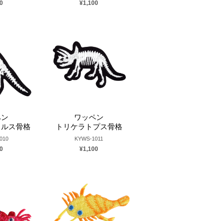
0
¥1,100
ペン
ワッペン
ウルス骨格
トリケラトプス骨格
010
KYWS-1011
0
¥1,100