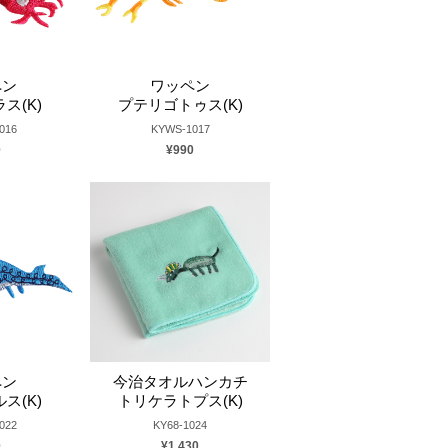
ペン
ワッペン
ス(K)
プテリゴトゥス(K)
016
KYWS-1017
0
¥990
ペン
今治タオルハンカチ
ス(K)
トリケラトプス(K)
022
KY68-1024
0
¥1,430