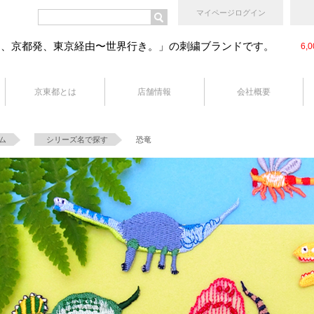
マイページログイン
ン、京都発、東京経由〜世界行き。」の刺繍ブランドです。
6
京東都とは
店舗情報
会社概要
恐竜
ム
シリーズ名で探す