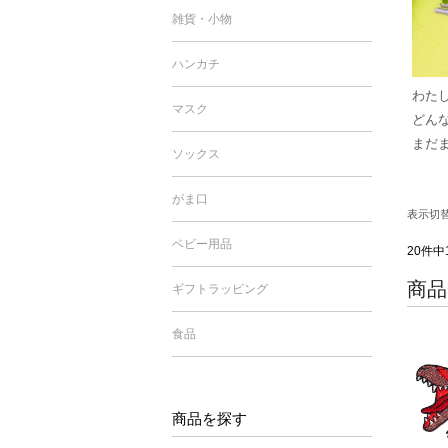
雑貨・小物
ハンカチ
わた
マスク
どん
まだ
ソックス
がま口
表示切
ベビー用品
20件中
商品
ギフトラッピング
食品
商品を探す