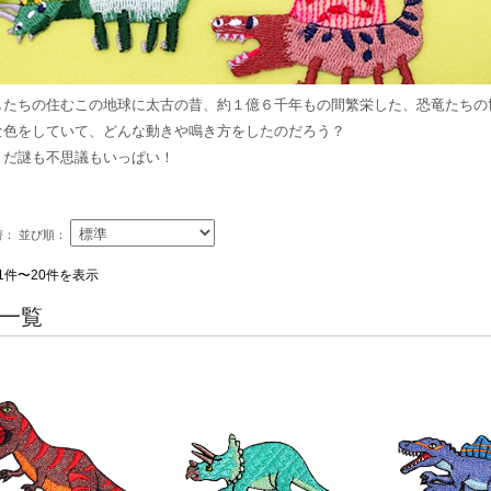
したちの住むこの地球に太古の昔、約１億６千年もの間繁栄した、恐竜たちの
な色をしていて、どんな動きや鳴き方をしたのだろう？
まだ謎も不思議もいっぱい！
替：
並び順：
1件〜20件を表示
一覧