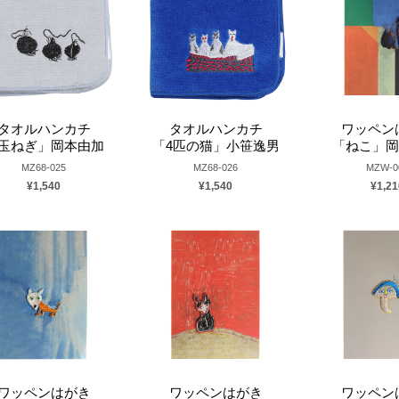
タオルハンカチ
タオルハンカチ
ワッペン
玉ねぎ」岡本由加
「4匹の猫」小笹逸男
「ねこ」岡
MZ68-025
MZ68-026
MZW-0
¥1,540
¥1,540
¥1,21
ワッペンはがき
ワッペンはがき
ワッペン