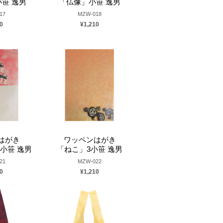
小笹 逸男
「仏像」小笹 逸男
17
MZW-018
0
¥1,210
はがき
ワッペンはがき
小笹 逸男
「ねこ」3小笹 逸男
21
MZW-022
0
¥1,210