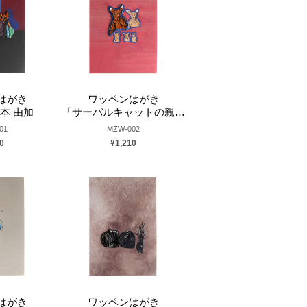
はがき
ワッペンはがき
本 由加
「サーバルキャットの親子」小笹逸男
01
MZW-002
0
¥1,210
はがき
ワッペンはがき