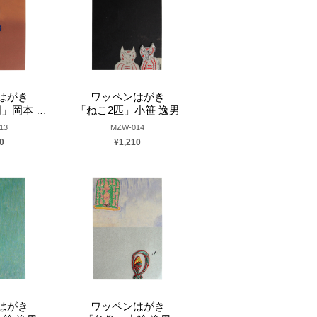
はがき
ワッペンはがき
岡本 由加
「ねこ2匹」小笹 逸男
13
MZW-014
0
¥1,210
はがき
ワッペンはがき