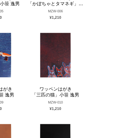
小笹 逸男
「かぼちゃとタマネギ」岡本 由加
05
MZW-006
0
¥1,210
はがき
ワッペンはがき
笹 逸男
「三匹の猫」小笹 逸男
09
MZW-010
0
¥1,210