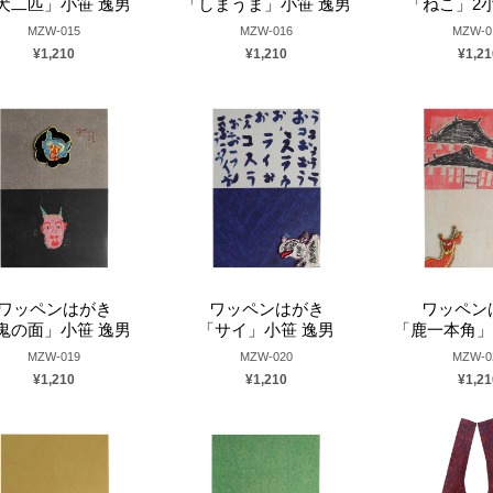
犬二匹」小笹 逸男
「しまうま」小笹 逸男
「ねこ」2
MZW-015
MZW-016
MZW-0
¥1,210
¥1,210
¥1,21
ワッペンはがき
ワッペンはがき
ワッペン
鬼の面」小笹 逸男
「サイ」小笹 逸男
「鹿一本角」
MZW-019
MZW-020
MZW-0
¥1,210
¥1,210
¥1,21