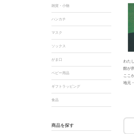
雑貨・小物
ハンカチ
マスク
ソックス
がま口
わた
館が
ベビー用品
ここ
地元
ギフトラッピング
食品
商品を探す