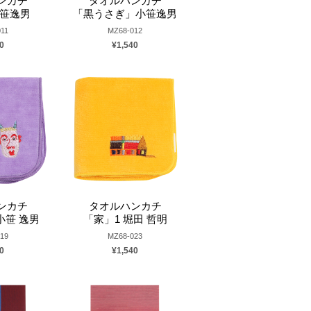
ンカチ
タオルハンカチ
小笹逸男
「黒うさぎ」小笹逸男
11
MZ68-012
0
¥1,540
ンカチ
タオルハンカチ
小笹 逸男
「家」1 堀田 哲明
19
MZ68-023
0
¥1,540