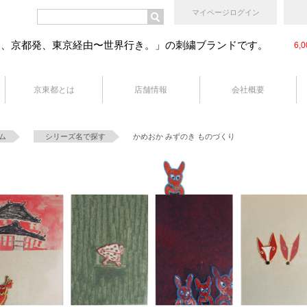
マイページログイン
ン、京都発、東京経由〜世界行き。」の刺繍ブランドです。
6
京東都とは
店舗情報
会社概要
かめおか みずのき ものづくり
ム
シリーズ名で探す