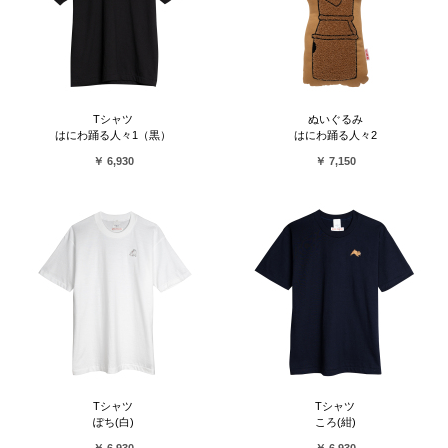
Tシャツ
ぬいぐるみ
はにわ踊る人々1（黒）
はにわ踊る人々2
￥ 6,930
￥ 7,150
Tシャツ
Tシャツ
ぽち(白)
ころ(紺)