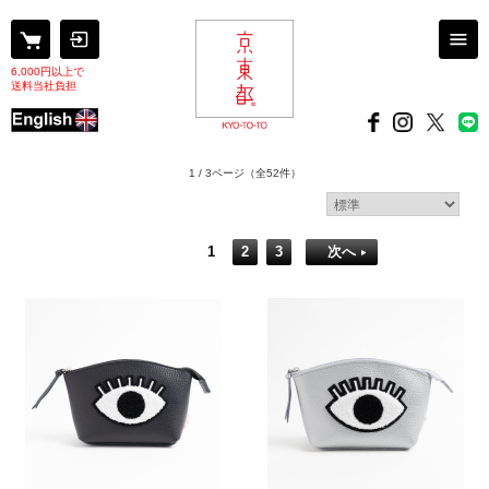
6,000円以上で
送料当社負担
1 / 3ページ
（全52件）
1
2
3
次へ