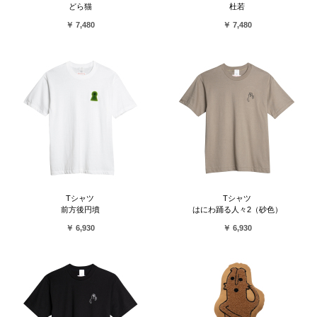
どら猫
杜若
￥ 7,480
￥ 7,480
Tシャツ
Tシャツ
前方後円墳
はにわ踊る人々2（砂色）
￥ 6,930
￥ 6,930