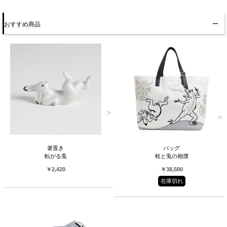
おすすめ商品
箸置き
バッグ
転がる兎
蛙と兎の相撲
￥2,420
￥38,500
在庫切れ