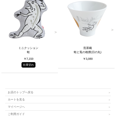
ミニクッション
煎茶碗
蛙
蛙と兎の相撲(日の丸)
￥7,150
￥3,080
在庫切れ
お店のトップへ戻る
カートを見る
マイページへ
ご利用ガイド