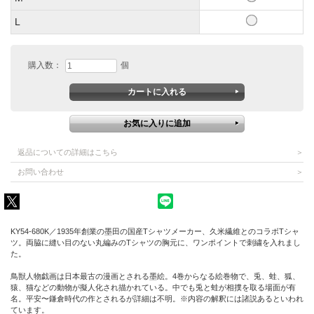
L
購入数：
個
返品についての詳細はこちら
お問い合わせ
KY54-680K／1935年創業の墨田の国産Tシャツメーカー、久米繊維とのコラボTシャ
ツ。両脇に縫い目のない丸編みのTシャツの胸元に、ワンポイントで刺繍を入れまし
た。
鳥獣人物戯画は日本最古の漫画とされる墨絵。4巻からなる絵巻物で、兎、蛙、狐、
猿、猫などの動物が擬人化され描かれている。中でも兎と蛙が相撲を取る場面が有
名。平安〜鎌倉時代の作とされるが詳細は不明。※内容の解釈には諸説あるといわれ
ています。