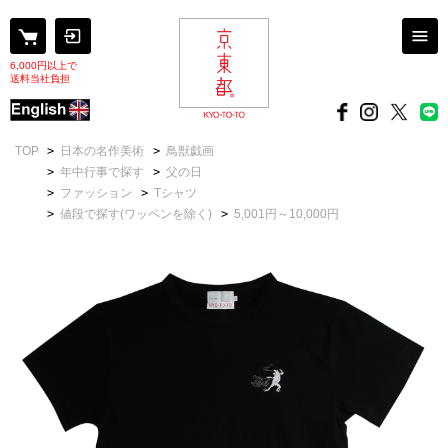
6,000円以上で
送料当社負担
TOP
>
日本の名作美術
>
鳥獣戯画
>
年中行事で探す
>
父の日
>
ファッション
>
Tシャツ
>
値段で探す(ワッペンを除く)
>
5,001円～10,000円