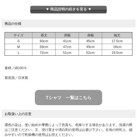
［高山寺所蔵・公認商品］
▼ 商品説明の続きを見る ▼
売上金の一部は、所蔵元の高山寺の文化財保護・境内整備のために使われます。
サイズ
着丈
肩幅
身幅
袖丈
S
60cm
41cm
45cm
17.5cm
M
69cm
47cm
49cm
18cm
L
72cm
51cm
52cm
19.5cm
素材／綿100％
製造国／日本製
Tシャツ 一覧はこちら
濃色の染は、使い始めや摩擦によって色落ち、色移りする場合があります。洗濯の際
はご注意ください。又、浸け置きや漂白剤の使用はお避け下さい。生地の特性上、縮
みやすいので乾燥機の使用はお控えください。