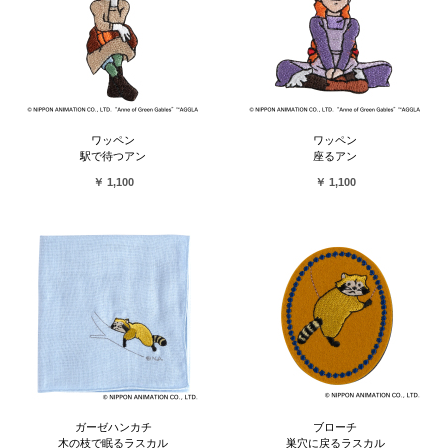
ワッペン
ワッペン
駅で待つアン
座るアン
￥ 1,100
￥ 1,100
ガーゼハンカチ
ブローチ
木の枝で眠るラスカル
巣穴に戻るラスカル