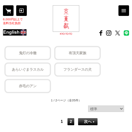
6,000円以上で
送料当社負担
鬼灯の冷徹
有頂天家族
あらいぐまラスカル
フランダースの犬
赤毛のアン
1 / 2ページ
（全35件）
1
2
次へ