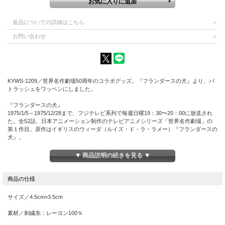
返品についての詳細はこちら
お問い合わせ
KYWS-1209／世界名作劇場50周年のコラボグッズ。『フランダースの犬』より、パ
トラッシュをワッペンにしました。
『フランダースの犬』
1975/1/5～1975/12/28まで、フジテレビ系列で毎週日曜19：30〜20：00に放送され
た。全52話。日本アニメーション制作のテレビアニメシリーズ「世界名作劇場」の
第１作目。原作はイギリスのウィーダ（ルイズ・ド・ラ・ラメー）『フランダースの
犬』。
ベルギー・フランダース地方で、絵を愛する少年ネロと愛犬パトラッシュの絆を描い
た物語。貧しい中でも互いに支え合い、夢を追い続けるが、最後には教会の絵画の前
▼ 商品説明の続きを見る ▼
で天に召されてしまう。
© NIPPON ANIMATION CO., LTD.
サイズ／4.5cm×3.5cm
素材／刺繍糸：レーヨン100％