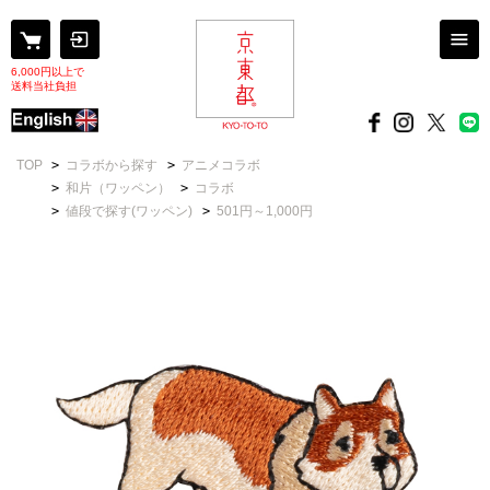
6,000円以上で
送料当社負担
TOP
>
コラボから探す
>
アニメコラボ
>
和片（ワッペン）
>
コラボ
>
値段で探す(ワッペン)
>
501円～1,000円