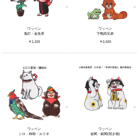
ワッペン
ワッペン
鬼灯・金魚草
下鴨四兄弟
￥1,320
￥2,420
ワッペン
ワッペン
シロ・柿助・ルリオ
金閣・銀閣(招き猫)