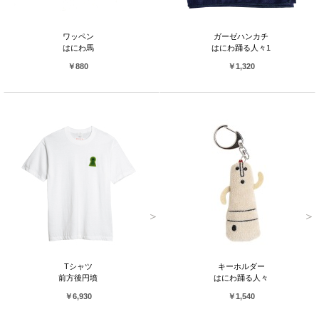
ワッペン
ガーゼハンカチ
はにわ馬
はにわ踊る人々1
￥880
￥1,320
Tシャツ
キーホルダー
前方後円墳
はにわ踊る人々
￥6,930
￥1,540