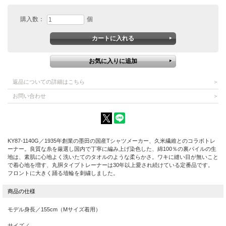
購入数：
個
返品についての詳細はこちら
お問い合わせ
KY87-1140G／1935年創業の墨田の国産Tシャツメーカー、久米繊維とのコラボトレ
ーナー。良質な糸を厳選し国内で丁寧に編み上げ染色した、綿100％の裏パイルの生
地は、素肌に心地よく洗いたてのタオルのような柔らかさ。ワキに縫い目が無いこと
で着心地を増す、丸胴タイプトレーナーは30年以上愛され続けている定番品です。
フロントに大きく踊る埴輪を刺繍しました。
モデル身長／155cm（Mサイズ着用）
サイズ／