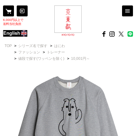
6,000円以上で
送料当社負担
TOP
>
シリーズ名で探す
>
はにわ
>
ファッション
>
トレーナー
>
値段で探す(ワッペンを除く)
>
10,001円～