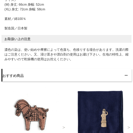
(M) 身丈: 66cm 身幅: 52cm
(XL) 身丈: 72cm 身幅: 58cm
素材／綿100％
製造国／日本製
濃色の染は、使い始めや摩擦によって色落ち、色移りする場合があります。洗濯の際
はご注意ください。又、浸け置きや漂白剤の使用はお避け下さい。生地の特性上、縮
みやすいので乾燥機の使用はお控えください。
おすすめ商品