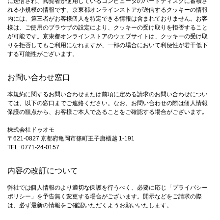
に送信され、閲覧者が使用しているコンピュータのハードディスクに蓄積さ
れる小規模の情報です。京東都オンラインストアが送信するクッキーの情報
内には、第三者がお客様個人を特定できる情報は含まれておりません。お客
様は、ご使用のブラウザの設定により、クッキーの受け取りを拒否すること
が可能です。京東都オンラインストアのウェブサイトは、クッキーの受け取
りを拒否してもご利用になれますが、一部の場合において利便性が若干低下
する可能性がございます。
お問い合わせ窓口
本規約に関するお問い合わせまたは前項に定める請求のお問い合わせについ
ては、以下の窓口までご連絡ください。なお、お問い合わせの際は個人情報
保護の観点から、お客様ご本人であることをご確認する場合がございます｡
株式会社ドゥオモ
〒621-0827 京都府亀岡市篠町王子唐櫃越 1-191
TEL: 0771-24-0157
内容の改訂について
弊社では個人情報のより適切な保護を行うべく、必要に応じ「プライバシー
ポリシー」を予告無く変更する場合がございます。開示などをご請求の際
は、必ず最新の情報をご確認いただくようお願いいたします。