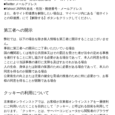
■Twitter メールアドレス
■Yahoo! JAPAN 姓名・性別・郵便番号・メールアドレス
また、各サイトID連携を解除したい場合は、マイページ内にある「他サイト
とのID連携」にて【解除する】ボタンをクリックしてください。
第三者への開示
弊社では、以下の場合を除き個人情報を第三者に開示することはございませ
ん｡
事前に第三者への開示にご了承いただいている場合
国の機関若しくは地方公共団体又はその委託を受けた者が法令の定める事務
を遂行することに対し協力する必要がある場合であって、本人の同意を得る
ことにより当該事務の遂行に支障を及ぼすおそれがある場合
人の生命、身体または財産の保護のために必要がある場合であって、本人の
同意を得るのが困難である場合
公衆衛生の向上または児童の健全な育成の推進のために特に必要かつ、お客
様の同意を得ることが困難である場合
クッキーの利用について
京東都オンラインストアでは、お客様が京東都オンラインストアを一層便利
にご利用いただくことを目的として「クッキー」と呼ばれる技術を利用して
おります。「クッキー」とは、サーバーコンピュータから閲覧者のブラウザ