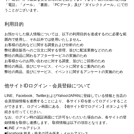
「電話」「メール」「書面」「PCデータ」及び「ダイレクトメール」にて行
うことがございます。
利用目的
お預かりした個人情報については、以下の利用目的を達成するのに必要な範
囲内で使用し、それ以外では使用いたしません｡
お客様の志向などに関する調査および分析のため
弊社通信販売へのご注文に関する管理、並びに配送業務などのため
弊社の商品に関わるアフターサービスの実施のため
お客様からのお問い合わせに対する調査、並びにご回答のため
弊社の商品、並びにサービス、イベントに関するご案内のため
弊社の商品、並びにサービス、イベントに関するアンケートの実施のため
他サイトIDログイン・会員登録について
LINE、Facebook、TwitterおよびYahoo!JAPANに登録している情報と当店の
会員登録情報を連携することにより、 各サイトIDを使ってログインすること
ができます。 ログイン画面にある、【他サイトIDでログイン】ボタンより手
続きを行ってください。
なお、ログイン時の認証画面にて許可をいただいた場合のみ、各サイトの登
録情報を取得し連携します。 取得情報は以下の項目となります。
■LINE メールアドレス
■Facebook 姓名・姓名の読み仮名・メールアドレス