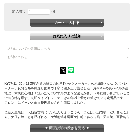
購入数：
個
返品についての詳細はこちら
お問い合わせ
KY87-1148B／1935年創業の墨田の国産Tシャツメーカー、久米繊維とのコラボトレ
ーナー。良質な糸を厳選し国内で丁寧に編み上げ染色した、綿100％の裏パイルの生
地は、素肌に心地よく洗いたてのタオルのような柔らかさ。ワキに縫い目が無いこと
で着心地を増す、丸胴タイプトレーナーは30年以上愛され続けている定番品です。
フロントにドーンと前方後円墳をさがら刺繍しました。
仁徳天皇陵は、大仙陵古墳（だいせんりょうこふん）または大山古墳（だいせんこふ
ん、大仙古墳）とも呼ばれる、大阪府堺市堺区大仙町にある古墳、天皇陵。百舌鳥古
墳群の1つで、日本最大の古墳にして、世界最大級の墳墓である。
▼ 商品説明の続きを見る ▼
前方後円墳は、円形に方形の突出部がつく鍵穴のような形。日本の代表的な古墳形式