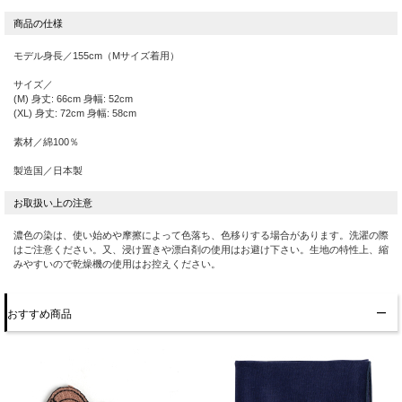
で、３世紀後期から７世紀初頭頃にかけて造られた。
モデル身長／155cm（Mサイズ着用）
サイズ／
(M) 身丈: 66cm 身幅: 52cm
(XL) 身丈: 72cm 身幅: 58cm
素材／綿100％
製造国／日本製
濃色の染は、使い始めや摩擦によって色落ち、色移りする場合があります。洗濯の際
はご注意ください。又、浸け置きや漂白剤の使用はお避け下さい。生地の特性上、縮
みやすいので乾燥機の使用はお控えください。
おすすめ商品