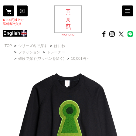
6,000円以上で
送料当社負担
TOP
>
シリーズ名で探す
>
はにわ
>
ファッション
>
トレーナー
>
値段で探す(ワッペンを除く)
>
10,001円～