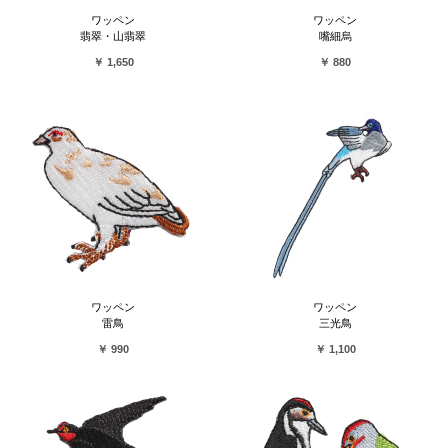
ワッペン
ワッペン
翡翠・山翡翠
嘴細烏
￥ 1,650
￥ 880
ワッペン
ワッペン
雷鳥
三光鳥
￥ 990
￥ 1,100