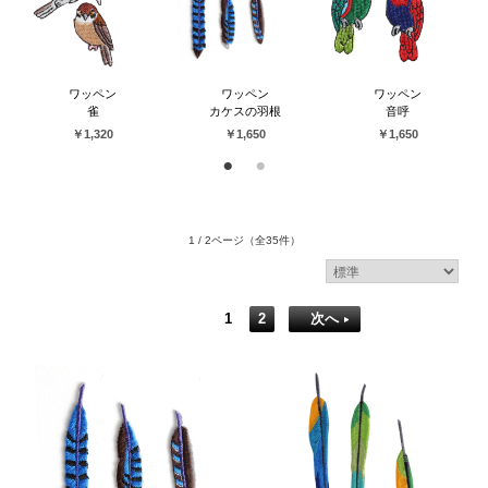
ワッペン
ワッペン
ワッペン
雀
カケスの羽根
音呼
￥1,320
￥1,650
￥1,650
1 / 2ページ
（全35件）
1
2
次へ