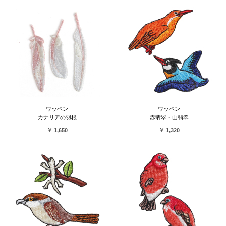
ワッペン
ワッペン
カナリアの羽根
赤翡翠・山翡翠
￥ 1,650
￥ 1,320