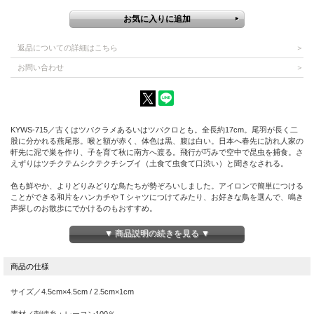
返品についての詳細はこちら
お問い合わせ
KYWS-715／古くはツバクラメあるいはツバクロとも。全長約17cm。尾羽が長く二
股に分かれる燕尾形。喉と額が赤く、体色は黒、腹は白い。日本へ春先に訪れ人家の
軒先に泥で巣を作り、子を育て秋に南方へ渡る。飛行が巧みで空中で昆虫を捕食。さ
えずりはツチクテムシクテクチシブイ（土食て虫食て口渋い）と聞きなされる。
色も鮮やか、よりどりみどりな鳥たちが勢ぞろいしました。アイロンで簡単につける
ことができる和片をハンカチやＴシャツにつけてみたり、お好きな鳥を選んで、鳴き
声探しのお散歩にでかけるのもおすすめ。
▼ 商品説明の続きを見る ▼
サイズ／4.5cm×4.5cm / 2.5cm×1cm