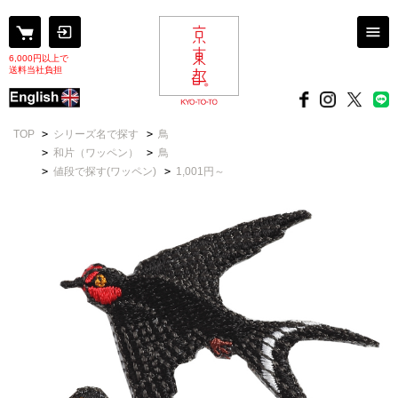
6,000円以上で
送料当社負担
TOP
>
シリーズ名で探す
>
鳥
>
和片（ワッペン）
>
鳥
>
値段で探す(ワッペン)
>
1,001円～