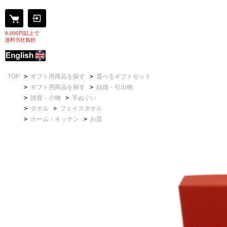
6,000円以上で
送料当社負担
TOP
>
ギフト用商品を探す
>
選べるギフトセット
>
ギフト用商品を探す
>
結婚・引出物
>
雑貨・小物
>
手ぬぐい
>
タオル
>
フェイスタオル
>
ホーム・キッチン
>
お皿