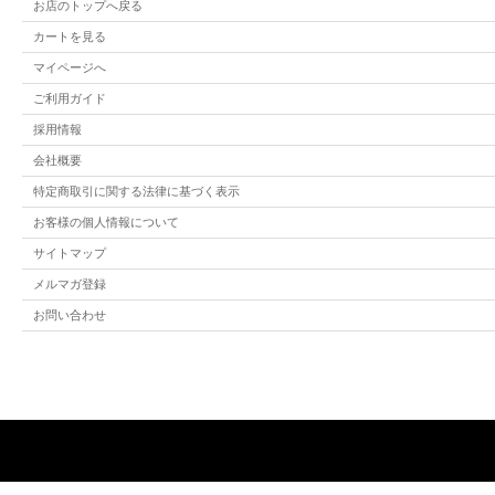
お店のトップへ戻る
カートを見る
マイページへ
ご利用ガイド
採用情報
会社概要
特定商取引に関する法律に基づく表示
お客様の個人情報について
サイトマップ
メルマガ登録
お問い合わせ
【末永い夫
あわじ結び × 
「一度結ぶと
穏やかで円満