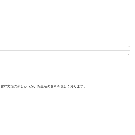
、吉祥文様の刺しゅうが、新生活の食卓を優しく彩ります。