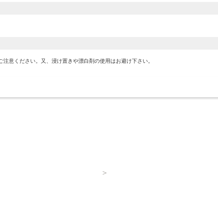
＼ 迷ったらこれ！ ／
シーンで選ぶ、おすすめ組み合わせ
ご注意ください。又、浸け置きや漂白剤の使用はお避け下さい。