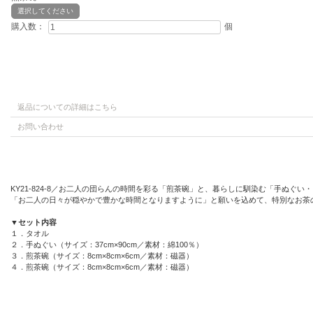
選択してください
購入数：
個
返品についての詳細はこちら
お問い合わせ
KY21-824-8／お二人の団らんの時間を彩る「煎茶碗」と、暮らしに馴染む「手ぬぐ
「お二人の日々が穏やかで豊かな時間となりますように」と願いを込めて、特別なお茶
▼セット内容
１．タオル
２．手ぬぐい（サイズ：37cm×90cm／素材：綿100％）
３．煎茶碗（サイズ：8cm×8cm×6cm／素材：磁器）
４．煎茶碗（サイズ：8cm×8cm×6cm／素材：磁器）
５．ギフト箱