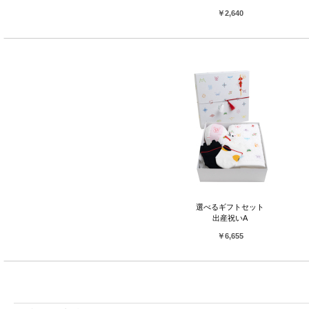
￥2,640
【定番の結婚祝い】
あわじ結び × 鶴亀松
「一度結ぶと解けない」とされるあわじ結びの手ぬぐいに、長寿と夫婦円満の象徴である鶴と
亀を添えて。古来より愛される吉祥文様をギフト箱に詰めてお届けします。
選べるギフトセット
出産祝いA
￥6,655