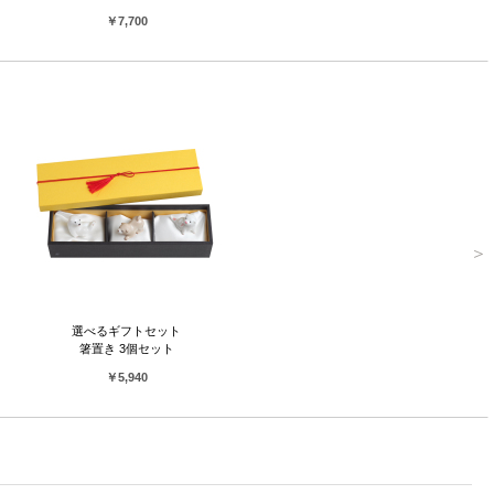
￥7,700
【おめで鯛が溢れるお祝いに】
めで鯛 × 七福神
縁起の良い「めで鯛」と、たくさんの福を招く「七福神」のセット。新生活を彩るこの絵柄
は、お二人が歩む新しい毎日へ多くの福を運んでくれます。
選べるギフトセット
箸置き 3個セット
￥5,940