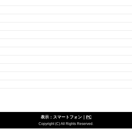
婦円満を願って】
鶴と松
解けない」とされる「あわじ結び」に、夫婦円満の象徴である「鶴」。古くから愛される縁起物が、お二人のこ
表示：スマートフォン｜
PC
なものへと導いてくれます。
Copyright (C) All Rights Reserved.