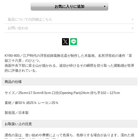
返品についての詳細はこちら
お問い合わせ
KY80-800／江戸時代の浮世絵師葛飾北斎が制作した木版画。名所浮世絵の連作「富
嶽三十六景」のひとつ。
画面中央下部に富士山が描かれる。波頭が砕けるその瞬間を切り取った躍動感が世界
的に評価されている。
サイズ／25cm×17.5cm×8.5cm 口径(Opening Part)24cm 持ち手102～127cm
素材／麻50％ 綿25％ レーヨン25％
製造国／日本製
濃色の染は、使い始めや摩擦によって色落ち、色移りする場合があります。濡れた状