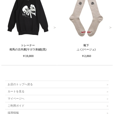
トレーナー
靴下
相馬の古内裏[サガラ刺繍](黒)
ふく(ベージュ)
￥19,800
￥2,860
お店のトップへ戻る
カートを見る
マイページへ
ご利用ガイド
採用情報