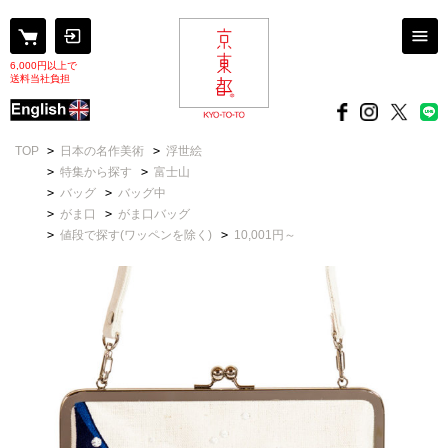
6,000円以上で
送料当社負担
TOP
>
日本の名作美術
>
浮世絵
>
特集から探す
>
富士山
>
バッグ
>
バッグ中
>
がま口
>
がま口バッグ
>
値段で探す(ワッペンを除く)
>
10,001円～