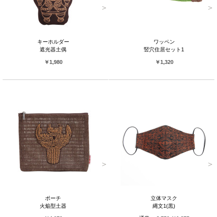
キーホルダー
ワッペン
遮光器土偶
竪穴住居セット1
￥1,980
￥1,320
ポーチ
立体マスク
火焔型土器
縄文1(黒)