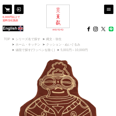
6,000円以上で
送料当社負担
TOP
>
シリーズ名で探す
>
縄文・弥生
>
ホーム・キッチン
>
クッション・ぬいぐるみ
>
値段で探す(ワッペンを除く)
>
5,001円～10,000円