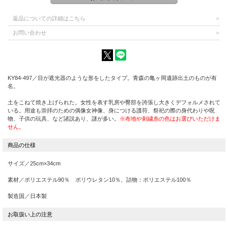
返品についての詳細はこちら
お問い合わせ
KY84-497／目が遮光器のような形をしたタイプ。青森の亀ヶ岡遺跡出土のものが有
名。
土をこねて焼き上げられた。女性を表す乳房や臀部を誇張し大きくデフォルメされて
いる。用途も崇拝のための偶像女神像、身につける護符、祭祀の際の身代わりや呪
物、子供の玩具、など諸説あり、謎が多い。
※布地や刺繍糸の色はお選びいただけま
せん。
サイズ／25cm×34cm
素材／ポリエステル90％ ポリウレタン10％、詰物：ポリエステル100％
製造国／日本製