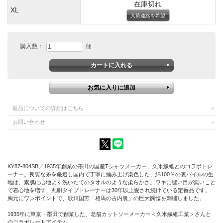
在庫切れ
XL
入荷連絡を希望
購入数：
個
返品についての詳細はこちら
お問い合わせ
KY87-804SB／1935年創業の墨田の国産Tシャツメーカー、久米繊維とのコラボトレ
ーナー。良質な糸を厳選し国内で丁寧に編み上げ染色した、綿100％の裏パイルの生
地は、素肌に心地よく洗いたてのタオルのような柔らかさ。ワキに縫い目が無いこと
で着心地を増す、丸胴タイプトレーナーは30年以上愛され続けている定番品です。
胸元にワンポイントで、歌川国芳「相馬の古内裏」の巨大髑髏を刺繍しました。
1935年に東京・墨田で創業した、老舗カットソーメーカー＜久米繊維工業＞さんと
のコラボレートアイテム。