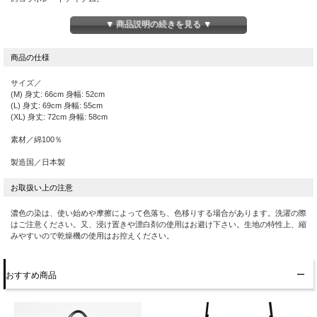
“国産Tシャツの元祖”として知られる久米繊維は、高品質で、永く愛用できる「メイ
ドインジャパン」のものづくりが信条。素材選びから紡績、縫製、仕上げまで、すべ
▼ 商品説明の続きを見る ▼
ての工程に熟練した日本の職人技術が注ぎ込まれ、極上の着心地のよさ、耐久性を叶
えています。
今回のスウェットは、30年以上愛されてきたロングライフデザイン。素材は上質な
コットン100％、国内で丁寧に編み上げた「裏パイル生地」です。素肌に心地よく、
洗いたてのタオルのようなやわらかさ！ 洗いこむほどに肌なじみがよくなるのも魅
サイズ／
力です。
(M) 身丈: 66cm 身幅: 52cm
(L) 身丈: 69cm 身幅: 55cm
3サイズ展開で、きれいめシルエットでタイトにも、ゆったりルーズな着こなしも
(XL) 身丈: 72cm 身幅: 58cm
OK。着るごとに愛着も味わいも増し、こなれた風合いに育っていく１枚。ぜひ、日
本のクラフトマンシップの粋をご体感ください。
素材／綿100％
製造国／日本製
濃色の染は、使い始めや摩擦によって色落ち、色移りする場合があります。洗濯の際
はご注意ください。又、浸け置きや漂白剤の使用はお避け下さい。生地の特性上、縮
みやすいので乾燥機の使用はお控えください。
おすすめ商品