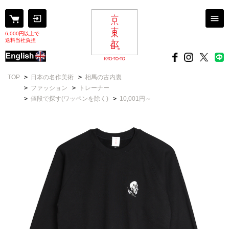
6,000円以上で
送料当社負担
TOP
>
日本の名作美術
>
相馬の古内裏
>
ファッション
>
トレーナー
>
値段で探す(ワッペンを除く)
>
10,001円～