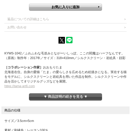
返品についての詳細はこちら
お問い合わせ
KYWS-1042／ふわふわな毛並みとながーいしっぽ。ここの閻魔はハーフなんです。
（原画）制作年：2017年／サイズ：318×410mm／シルクスクリーン・岩絵具・顔彩
［コラボレーション作家］
おおもりたま
北海道在住。自身の愛猫「たま」の愛らしさを広めるため絵描きになる。実在する猫
をモデルに、シルクスクリーンと岩絵具を用いた作品を制作。シルクスクリーンや作
品を活かしてオリジナルグッズなどを展開。
https://tama-art6.com
▼ 商品説明の続きを見る ▼
サイズ／3.5cm×5cm
素材／刺繍糸：レーヨン100％