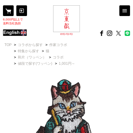
6,000円以上で
送料当社負担
TOP
>
コラボから探す
>
作家コラボ
>
特集から探す
>
猫
>
和片（ワッペン）
>
コラボ
>
値段で探す(ワッペン)
>
1,001円～