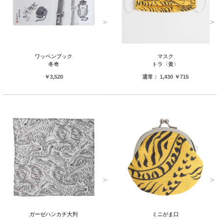
ワッペンブック
マスク
冬奇
トラ〈黄〉
￥3,520
通常： 1,430 ￥715
ガーゼハンカチ大判
ミニがま口