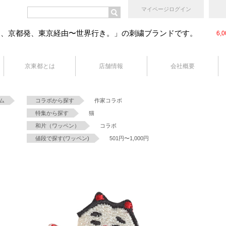
マイページログイン
ン、京都発、東京経由〜世界行き。」の刺繍ブランドです。
6
京東都とは
店舗情報
会社概要
ム
コラボから探す
作家コラボ
特集から探す
猫
和片（ワッペン）
コラボ
値段で探す(ワッペン)
501円〜1,000円