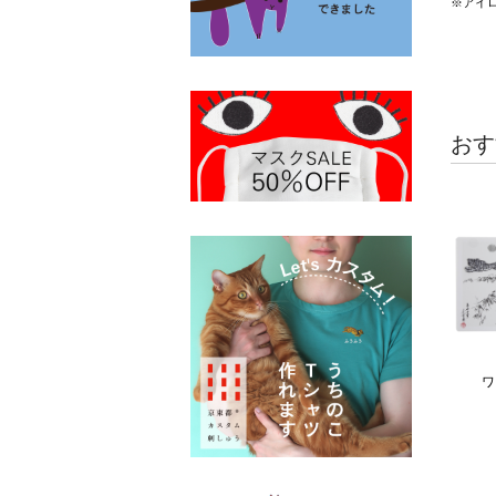
※アイ
おす
ワ