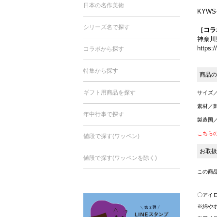
日本の名作美術
KYWS
シリーズ名で探す
［コラ
神奈川
https:
コラボから探す
特集から探す
商品の
ギフト用商品を探す
サイズ／
素材／刺
年中行事で探す
製造国
こちら
値段で探す(ワッペン)
お取扱
値段で探す(ワッペンを除く)
この商
〇アイ
※綿や