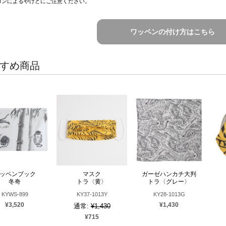
ロンによるやけどにご注意ください。
ワッペンの付け方はこちら
すめ商品
ッペンブック
マスク
ガーゼハンカチ大判
冬奇
トラ〈黄〉
トラ〈グレー〉
KYWS-899
KY37-1013Y
KY28-1013G
¥3,520
¥1,430
通常:
¥1,430
¥715