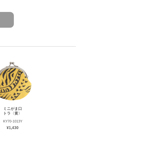
ミニがま口
トラ〈黄〉
KY70-1013Y
¥1,430