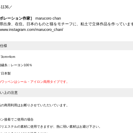
-1136／
ボレーション作家］
marucoro chan
県出身、在住。日本のものと猫をモチーフに、粘土で立体作品を作っていま
//www.instagram.com/marucoro_chan/
仕様
3cm×4cm
繍糸：レーヨン100％
／日本製
のワッペンはシール・アイロン両用タイプです。
い上の注意
品の商用利用はお断りさせていただいています。
ロン接着でご使用の場合
ポリエステルの素材に使用できますが、熱に弱い素材はお避け下さい。