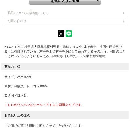
返品についての詳細はこちら
お問い合わせ
KYWS-1139／埼玉県大里郡小原村野原古墳群より大小2体で出土。寸胴な円筒形で、
腰下は省略されている。左手を上に右手を下にして踊っているかのよう。円形の目と
口は歌っているようにもみえる。6世紀頃作られた。国立東京博物館蔵。
サイズ／2cm×5cm
素材／刺繍糸：レーヨン100％
製造国／日本製
こちらのワッペンはシール・アイロン両用タイプです。
この商品の商用利用はお断りさせていただいています。