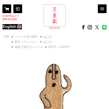
6,000円以上で
送料当社負担
TOP
>
シリーズ名で探す
>
はにわ
>
和片（ワッペン）
>
はにわ
>
値段で探す(ワッペン)
>
501円～1,000円