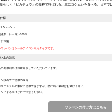
愛らしく「ピカチュウ」の愛称で呼ばれる。主にコケムシを食べる。日本で
仕様
.5cm×3cm
繍糸：レーヨン100％
／日本製
のワッペンはシールアイロン両用タイプです。
い上の注意
品の商用利用はお断りさせていただいています。
ロン接着でご使用の場合
ポリエステルの素材に使用できますが、熱に弱い素材はお避け下さい。
ロンによるやけどにご注意ください。
ワッペンの付け方はこちら