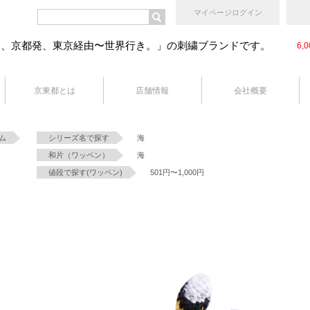
マイページログイン
ン、京都発、東京経由〜世界行き。」の刺繍ブランドです。
6
京東都とは
店舗情報
会社概要
ム
シリーズ名で探す
海
和片（ワッペン）
海
値段で探す(ワッペン)
501円〜1,000円