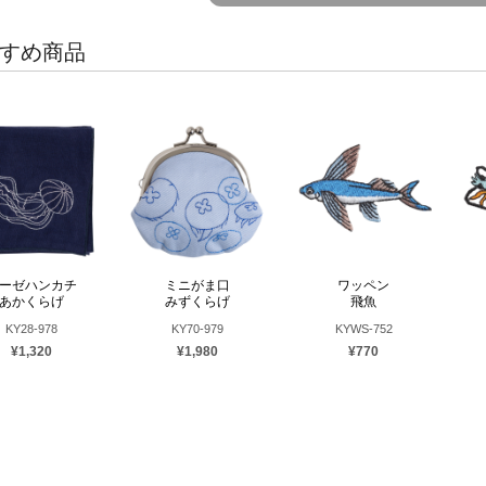
すめ商品
ーゼハンカチ
ミニがま口
ワッペン
あかくらげ
みずくらげ
飛魚
KY28-978
KY70-979
KYWS-752
¥1,320
¥1,980
¥770