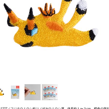
S-1227／フジタウミウシ科ツノザヤウミウシ属。体長約１〜３cm。橙色の