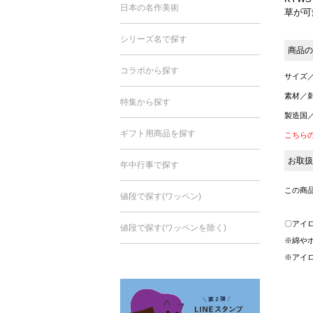
日本の名作美術
草が可
シリーズ名で探す
商品の
コラボから探す
サイズ／4
素材／刺
特集から探す
製造国
ギフト用商品を探す
こちら
お取扱
年中行事で探す
この商
値段で探す(ワッペン)
〇アイ
値段で探す(ワッペンを除く)
※綿や
※アイ