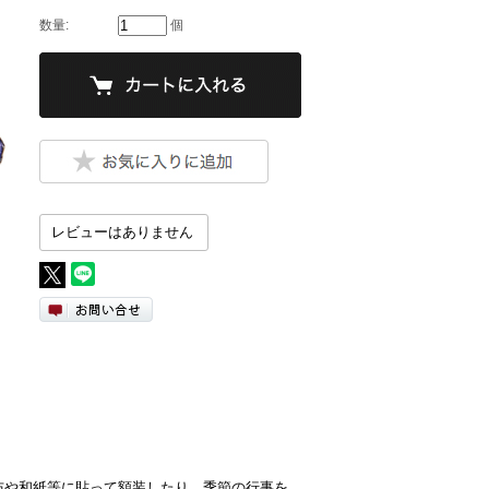
数量:
個
レビューはありません
。布や和紙等に貼って額装したり、季節の行事を