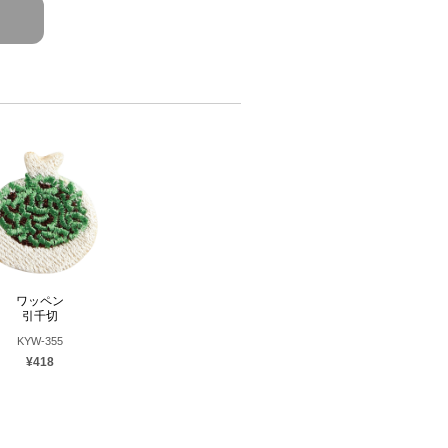
ワッペン
引千切
KYW-355
¥418