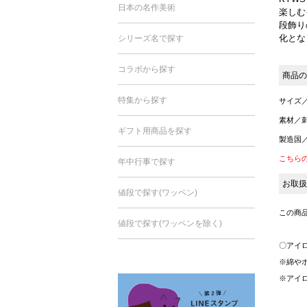
日本の名作美術
楽しむ
段飾り
化とな
シリーズ名で探す
コラボから探す
商品の
特集から探す
サイズ／4
素材／刺
ギフト用商品を探す
製造国
こちら
年中行事で探す
お取扱
値段で探す(ワッペン)
この商
値段で探す(ワッペンを除く)
〇アイ
※綿や
※アイ