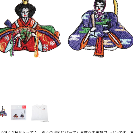
S-279／２枚ならべても、別々の場所に貼っても素敵な内裏雛ワッペンです