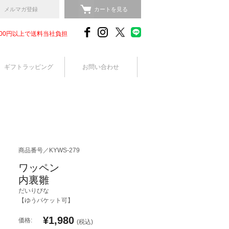
メルマガ登録
カートを見る
,000円以上で送料当社負担
ギフトラッピング
お問い合わせ
商品番号／KYWS-279
ワッペン
内裏雛
だいりびな
【ゆうパケット可】
¥1,980
価格:
(税込)