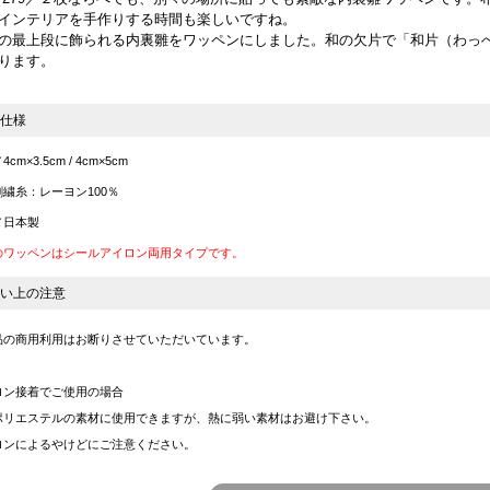
インテリアを手作りする時間も楽しいですね。
の最上段に飾られる内裏雛をワッペンにしました。和の欠片で「和片（わっ
ります。
仕様
cm×3.5cm / 4cm×5cm
繍糸：レーヨン100％
／日本製
のワッペンはシールアイロン両用タイプです。
い上の注意
品の商用利用はお断りさせていただいています。
ロン接着でご使用の場合
ポリエステルの素材に使用できますが、熱に弱い素材はお避け下さい。
ロンによるやけどにご注意ください。