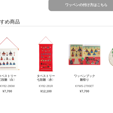
ワッペンの付け方はこちら
すめ商品
タペストリー
タペストリー
ワッペンブック
三段雛〈白〉
七段雛〈赤〉
雛祭り
KY82-280W
KY82-281R
KYWS-279SET
¥7,700
¥12,100
¥7,700