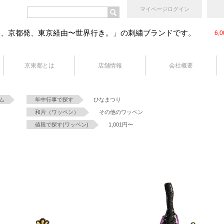
マイページログイン
ン、京都発、東京経由〜世界行き。」の刺繍ブランドです。
6
京東都とは
店舗情報
会社概要
ム
年中行事で探す
ひなまつり
和片（ワッペン）
その他のワッペン
値段で探す(ワッペン)
1,001円〜