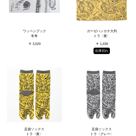
ワッペンブック
ガーゼハンカチ大判
冬奇
トラ〈黄〉
￥ 3,520
￥ 1,430
在庫切れ
足袋ソックス
足袋ソックス
トラ〈黄〉
トラ〈グレー〉