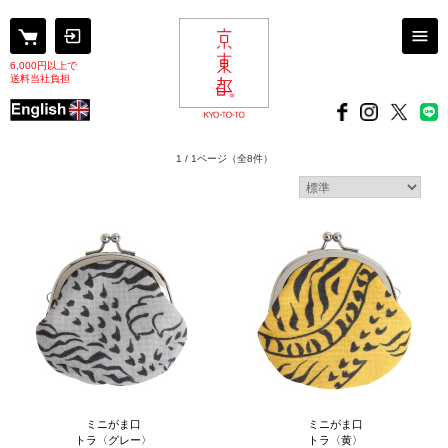
6,000円以上で
送料当社負担
1 / 1ページ
（全8件）
ミニがま口
ミニがま口
トラ〈グレー〉
トラ〈黄〉