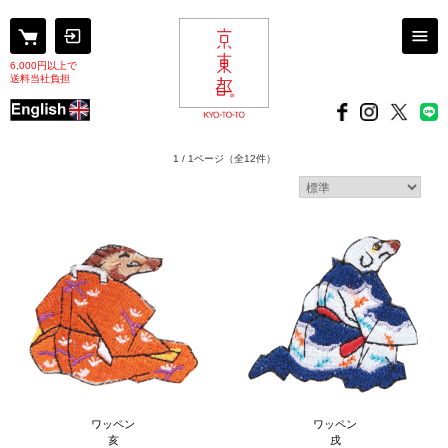
6,000円以上で
送料当社負担
1 / 1ページ
（全12件）
ワッペン
ワッペン
亥
戌