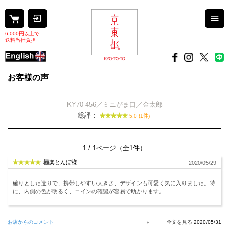
6,000円以上で
送料当社負担
お客様の声
KY70-456／ミニがま口／金太郎
総評：
5.0 (1件)
1 / 1ページ（全1件）
極楽とんぼ様
2020/05/29
確りとした造りで、携帯しやすい大きさ、デザインも可愛く気に入りました。特
に、内側の色が明るく、コインの確認が容易で助かります。
お店からのコメント
2020/05/31