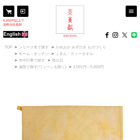
6,000円以上で
送料当社負担
TOP
>
シリーズ名で探す
>
かめおか みずのき ものづくり
>
ホーム・キッチン
>
ふきん・ティータオル
>
年中行事で探す
>
母の日
>
値段で探す(ワッペンを除く)
>
3,001円～5,000円