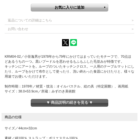
返品についての詳細はこちら
お問い合わせ
KRM04-02／小笹逸男が1978年から79年にかけてはまっていたモチーフで、70点ほ
どあるうちの一つ。黒いプードルを思わせるもふもふした毛並みが特徴です。
キッチンにアートを。ループのついたキッチンクロス。一人用のテーブルマットにし
たり、ループをかけて布巾として使ったり、洗い終わった食器にかけたりと、様々な
用途でお使いいただけます。
制作時期：1978年／材質・技法：オイルパステル、絵の具（特定困難）、画用紙
サイズ：38.0×53.9cm／所蔵：みずのき美術館
小笹 逸男
▼ 商品説明の続きを見る ▼
絵画教室の開設当初からのメンバーでみずのきを代表する作品を数多く生み出した。
とくに大好きだった猫をはじめ動物のモチーフが多い。
※売上の一部は、「みずのき美術館」の収蔵作品をアーカイブ（保存と記録）する活
動等のために使われます。
サイズ／44cm×32cm
素材／綿100％ ストラップ：ポリエステル100％