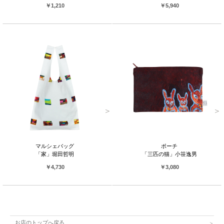
￥1,210
￥5,940
マルシェバッグ
ポーチ
「家」堀田哲明
「三匹の猫」小笹逸男
￥4,730
￥3,080
お店のトップへ戻る