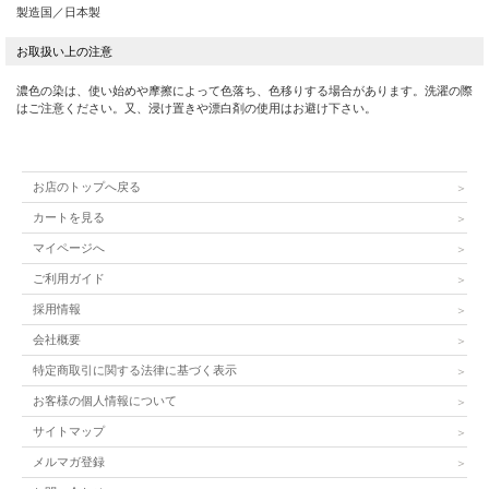
¥18,700(税込)
¥19,800(税込)
製造国／日本製
濃色の染は、使い始めや摩擦によって色落ち、色移りする場合があります。洗濯の際
はご注意ください。又、浸け置きや漂白剤の使用はお避け下さい。
お店のトップへ戻る
カートを見る
マイページへ
ご利用ガイド
採用情報
会社概要
特定商取引に関する法律に基づく表示
お客様の個人情報について
サイトマップ
メルマガ登録