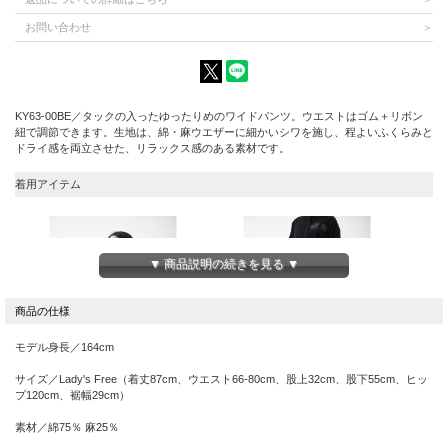
お問い合わせ
KY63-00BE／タックの入ったゆったりめのワイドパンツ。ウエストはゴム＋リボン
紐で調節できます。生地は、綿・麻ウエザーに細かいシワを施し、程よいふくらみと
ドライ感を両立させた、リラックス感のある素材です。
着用アイテム
▼ 商品説明の続きを見る ▼
モデル身長／164cm
サイズ／Lady's Free（着丈87cm、ウエスト66-80cm、股上32cm、股下55cm、ヒッ
プ120cm、裾幅29cm）
ふんわりスタンドカラーシャツ(黒)
タック入りワイドパンツ
素材／綿75％ 麻25％
蛙と猫
ベージュ