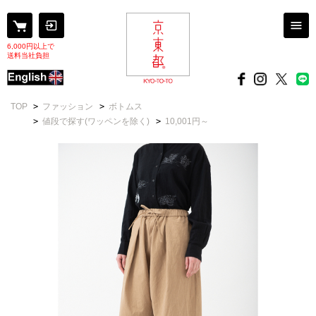
6,000円以上で
送料当社負担
TOP
>
ファッション
>
ボトムス
>
値段で探す(ワッペンを除く)
>
10,001円～