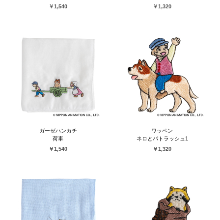
￥1,540
￥1,320
ガーゼハンカチ
ワッペン
荷車
ネロとパトラッシュ1
￥1,540
￥1,320