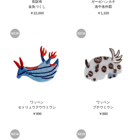
長財布
ガーゼハンカチ
金魚づくし
洛中洛外図
￥22,000
￥1,320
ワッペン
ワッペン
セトリュウグウウミウシ
ブチウミウシ
￥990
￥880