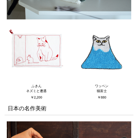
ふきん
ワッペン
ネズミと遭遇
猫富士
￥2,200
￥880
日本の名作美術