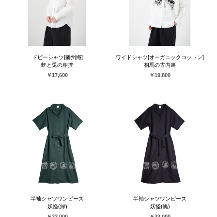
ドビーシャツ[播州織]
ワイドシャツ[オーガニックコットン]
蛙と兎の相撲
相馬の古内裏
￥17,600
￥19,800
半袖シャツワンピース
半袖シャツワンピース
妖怪(緑)
妖怪(黒)
￥33,000
￥33,000