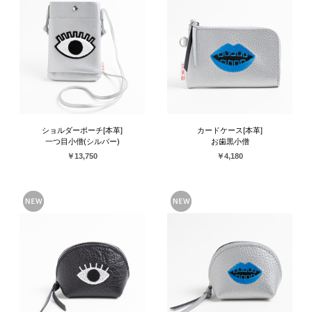
ショルダーポーチ[本革]
カードケース[本革]
一つ目小僧(シルバー)
お歯黒小僧
￥13,750
￥4,180