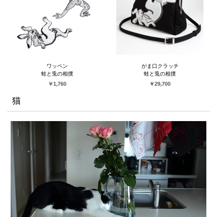
ワッペン
がま口クラッチ
蛙と兎の相撲
蛙と兎の相撲
￥1,760
￥29,700
猫