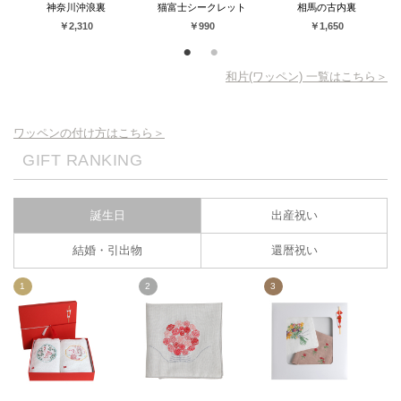
神奈川沖浪裏
猫富士シークレット
相馬の古内裏
￥2,310
￥990
￥1,650
和片(ワッペン) 一覧はこちら＞
ワッペンの付け方はこちら＞
GIFT RANKING
誕生日
出産祝い
結婚・引出物
還暦祝い
1
2
3